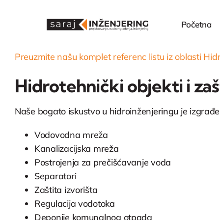
Skip
to
Početna
content
Preuzmite našu komplet referenc listu iz oblasti Hidro
Hidrotehnički objekti i zaš
Naše bogato iskustvo u hidroinženjeringu je izgrađe
Vodovodna mreža
Kanalizacijska mreža
Postrojenja za prečišćavanje voda
Separatori
Zaštita izvorišta
Regulacija vodotoka
Deponije komunalnog otpada