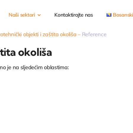
Naši sektori
Kontaktirajte nas
Bosansk
tehnički objekti i zaštita okoliša –
Reference
tita okoliša
no je na sljedećim oblastima: